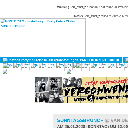
Warning
: ob_start(): function '' not found or invali
Notice
: ob_start(): failed to create buff
HOME
MAGAZIN
PARTY KONZERTE MUSIK
KULTUR
GAY
DIV
SONNTAGSBRUNCH
@ VAN DE
AM 25.01.2026 (SONNTAG) UM 12:0