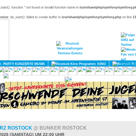
_start(): function '' not found or invalid function name in
/usr/share/php/symfony/symfony.p
otice
: ob_start(): failed to create buffer in
/usr/share/php/symfony/symfony.php
on line
1
HOME
MAGAZIN
TERMINE
ADRESSEN
KONTA
PARTY KONZERTE MUSIK
KINO
LITERATUR
UMLAND
RZ ROSTOCK
@ BUNKER ROSTOCK
.2026 (SAMSTAG) UM 22:00 UHR