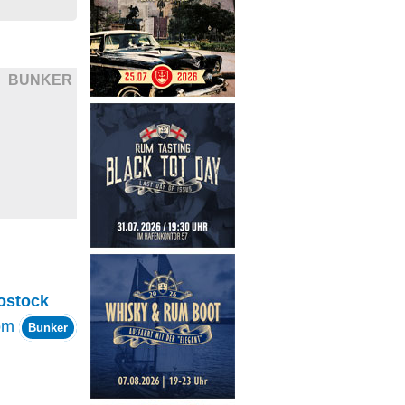
BUNKER
ostock
om
Bunker