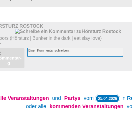
RSTURZ ROSTOCK
oors (Hörsturz | Bunker in the dark | eat slay love)
>
lle
Veranstaltungen
und
Partys
vom
in
R
25.04.2026
oder alle
kommenden Veranstaltungen
v