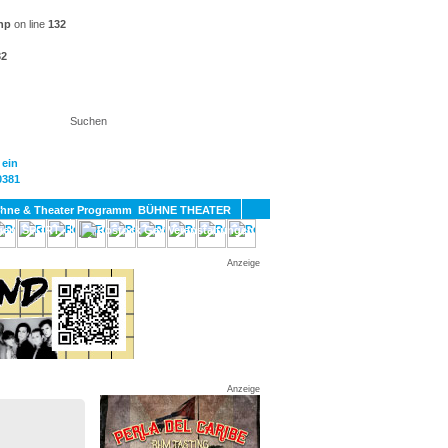
hp
on line
132
32
KT
BÜHNE THEATER
SPORT
GAY
Anzeige
Anzeige