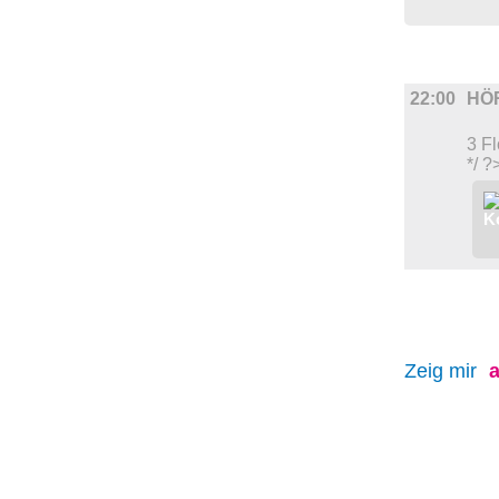
MUSIK
22:00
HÖ
3 Fl
*/ ?
Zeig mir
a