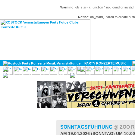
Warning
: ob_start(): function '' not found or invali
Notice
: ob_start(): failed to create buff
HOME
MAGAZIN
PARTY KONZERTE MUSIK
KULTUR
GAY
DIV
SONNTAGSFÜHRUNG
@ ZOO 
AM 19.04.2026 (SONNTAG) UM 10:0