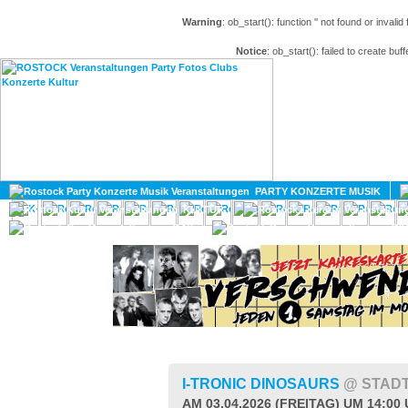
Warning
: ob_start(): function '' not found or invali
Notice
: ob_start(): failed to create buff
HOME
MAGAZIN
PARTY KONZERTE MUSIK
KULTUR
GAY
DIV
I-TRONIC DINOSAURS
@ STAD
AM 03.04.2026 (FREITAG) UM 14:00