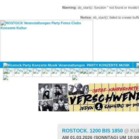
Warning
: ob_start(): function '' not found or invali
Notice
: ob_start(): failed to create buff
HOME
MAGAZIN
PARTY KONZERTE MUSIK
KULTUR
GAY
DIV
ROSTOCK. 1200 BIS 1850
@ KU
AM 01.03.2026 (SONNTAG) UM 10:0