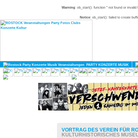
Warning
: ob_start(): function '' not found or invali
Notice
: ob_start(): failed to create buff
HOME
MAGAZIN
PARTY KONZERTE MUSIK
KULTUR
GAY
DIV
VORTRAG DES VEREIN FÜR 
KULTURHISTORISCHES MUSE