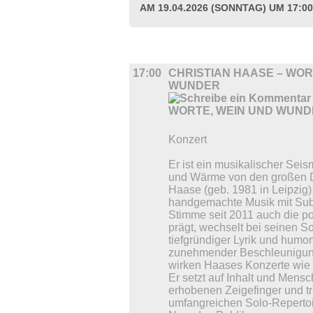
AM 19.04.2026 (SONNTAG) UM 17:0
BÜHNE
17:00
CHRISTIAN HAASE – WOR
WUNDER
Konzert
Er ist ein musikalischer Seis
und Wärme von den großen Di
Haase (geb. 1981 in Leipzig) 
handgemachte Musik mit Subs
Stimme seit 2011 auch die po
prägt, wechselt bei seinen S
tiefgründiger Lyrik und humor
zunehmender Beschleunigung
wirken Haases Konzerte wie 
Er setzt auf Inhalt und Mensc
erhobenen Zeigefinger und tri
umfangreichen Solo-Repertoi