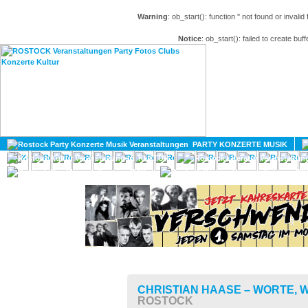
Warning
: ob_start(): function '' not found or invali
Notice
: ob_start(): failed to create buff
HOME
MAGAZIN
PARTY KONZERTE MUSIK
KULTUR
GAY
DIV
CHRISTIAN HAASE – WORTE,
ROSTOCK