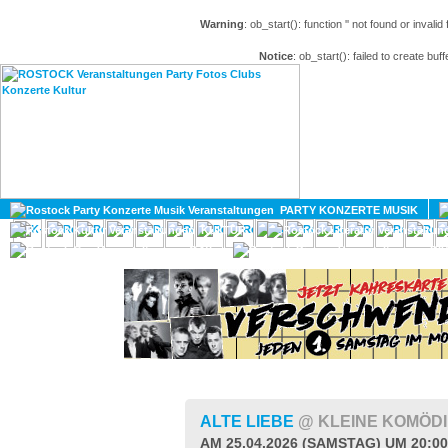
Warning
: ob_start(): function '' not found or invali
Notice
: ob_start(): failed to create buff
HOME
MAGAZIN
PARTY KONZERTE MUSIK
KULTUR
GAY
DIV
ALTE LIEBE
@ KLEINE KOMÖD
AM 25.04.2026 (SAMSTAG) UM 20:0