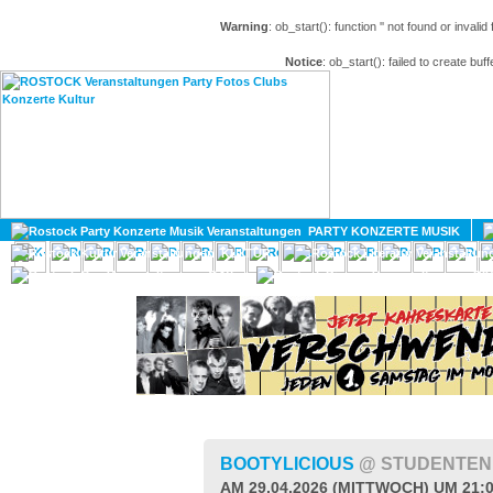
Warning
: ob_start(): function '' not found or invali
Notice
: ob_start(): failed to create buff
HOME
MAGAZIN
PARTY KONZERTE MUSIK
KULTUR
GAY
DIV
BOOTYLICIOUS
@ STUDENTEN
AM 29.04.2026 (MITTWOCH) UM 21: