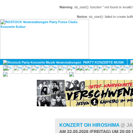
Warning
: ob_start(): function '' not found or invali
Notice
: ob_start(): failed to create buff
HOME
MAGAZIN
PARTY KONZERTE MUSIK
KULTUR
GAY
DIV
KONZERT OH HIROSHIMA
@ JA
AM 22.05.2026 (FREITAG) UM 20:00