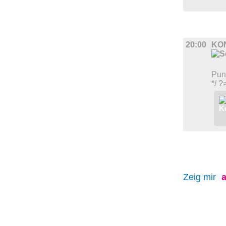
MUSIK
20:00
KO
Pun
*/ ?
Zeig mir
a