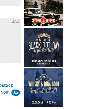
JAZ
ostock
vom
Jaz