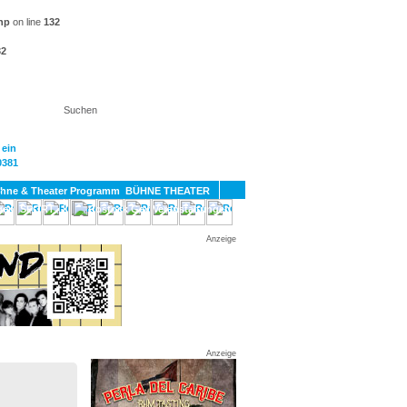
hp
on line
132
32
KT
BÜHNE THEATER
SPORT
GAY
Anzeige
Anzeige