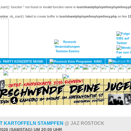
_start(): function '' not found or invalid function name in
/usr/share/php/symfony/symfony.p
otice
: ob_start(): failed to create buffer in
/usr/share/php/symfony/symfony.php
on line
1
HOME
MAGAZIN
TERMINE
ADRESSEN
KONTA
PARTY KONZERTE MUSIK
KINO
LITERATUR
UMLAND
T KARTOFFELN STAMPFEN
@ JAZ ROSTOCK
.2026 (SAMSTAG) UM 20:00 UHR