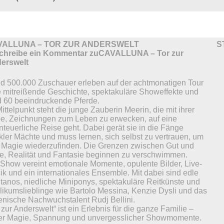
VALLUNA – TOR ZUR ANDERSWELT
S
d 500.000 Zuschauer erleben auf der achtmonatigen Tour
e mitreißende Geschichte, spektakuläre Showeffekte und
d 60 beeindruckende Pferde.
ittelpunkt steht die junge Zauberin Meerin, die mit ihrer
e, Zeichnungen zum Leben zu erwecken, auf eine
teuerliche Reise geht. Dabei gerät sie in die Fänge
kler Mächte und muss lernen, sich selbst zu vertrauen, um
e Magie wiederzufinden. Die Grenzen zwischen Gut und
e, Realität und Fantasie beginnen zu verschwimmen.
 Show vereint emotionale Momente, opulente Bilder, Live-
k und ein internationales Ensemble. Mit dabei sind edle
itanos, niedliche Miniponys, spektakuläre Reitkünste und
likumslieblinge wie Bartolo Messina, Kenzie Dysli und das
ienische Nachwuchstalent Rudj Bellini.
 zur Anderswelt“ ist ein Erlebnis für die ganze Familie –
ler Magie, Spannung und unvergesslicher Showmomente.