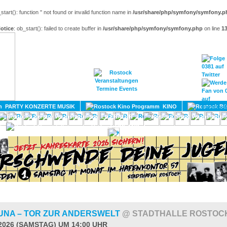
_start(): function '' not found or invalid function name in
/usr/share/php/symfony/symfony.p
otice
: ob_start(): failed to create buffer in
/usr/share/php/symfony/symfony.php
on line
1
HOME
MAGAZIN
TERMINE
ADRESSEN
KONTA
PARTY KONZERTE MUSIK
KINO
LITERATUR
UMLAND
UNA – TOR ZUR ANDERSWELT
@ STADTHALLE ROSTOC
.2026 (SAMSTAG) UM 14:00 UHR