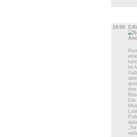
BÜHNE
14:00
CA
Run
ein
run
Im M
Gab
aben
dun
ihr
Bös
Die
Musi
Lus
Pub
ital
„Tor
vol