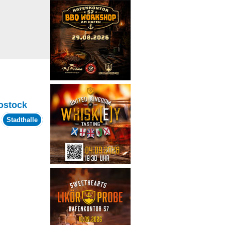
ostock
m
Stadthalle