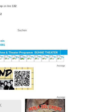
hp
on line
132
32
KT
BÜHNE THEATER
SPORT
GAY
Anzeige
Anzeige
K