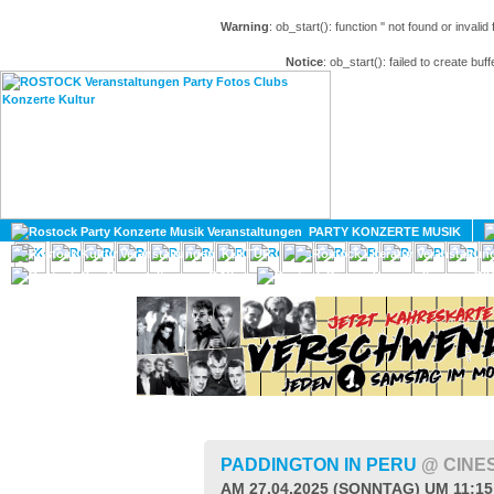
Warning
: ob_start(): function '' not found or invali
Notice
: ob_start(): failed to create buff
HOME
MAGAZIN
PARTY KONZERTE MUSIK
KULTUR
GAY
DIV
PADDINGTON IN PERU
@ CINE
AM 27.04.2025 (SONNTAG) UM 11:1