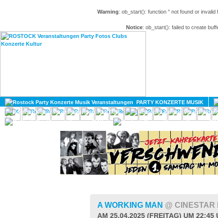
Warning
: ob_start(): function '' not found or invali
Notice
: ob_start(): failed to create buff
HOME
MAGAZIN
PARTY KONZERTE MUSIK
KULTUR
GAY
DIV
A WORKING MAN
@ CINESTAR
AM 25.04.2025 (FREITAG) UM 22:45