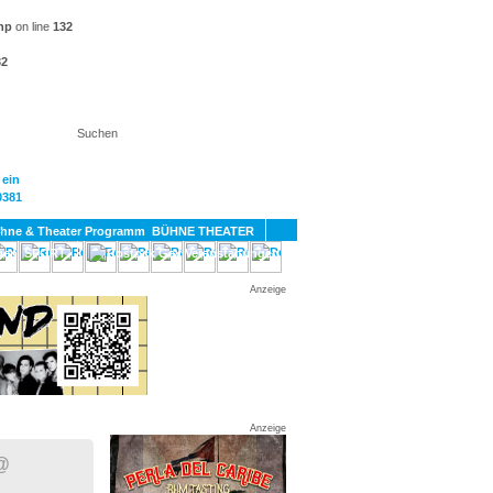
hp
on line
132
32
KT
BÜHNE THEATER
SPORT
GAY
Anzeige
Anzeige
@