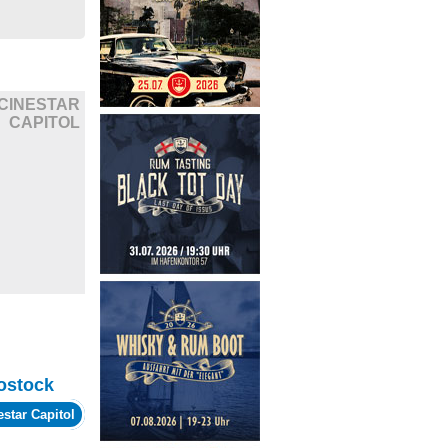
CINESTAR
CAPITOL
ostock
estar Capitol