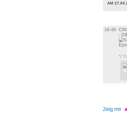
AM 27.04
FILM
16:40
CIN
- D
*/ ?
Zeig mir
a