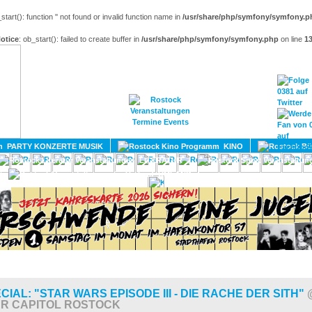
_start(): function '' not found or invalid function name in
/usr/share/php/symfony/symfony.p
otice
: ob_start(): failed to create buffer in
/usr/share/php/symfony/symfony.php
on line
1
HOME
MAGAZIN
TERMINE
ADRESSEN
KONTA
PARTY KONZERTE MUSIK
KINO
LITERATUR
UMLAND
CIAL: "STAR WARS EPISODE III - DIE RACHE DER SITH"
AR CAPITOL ROSTOCK