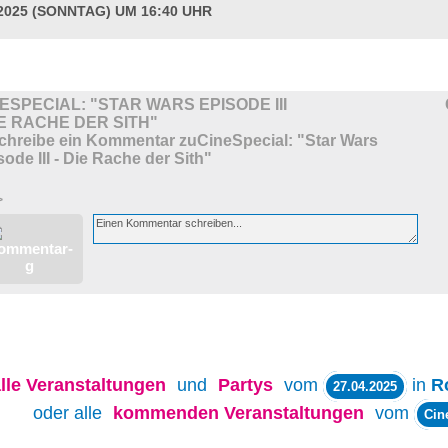
.2025 (SONNTAG) UM 16:40 UHR
ESPECIAL: "STAR WARS EPISODE III
IE RACHE DER SITH"
>
lle
Veranstaltungen
und
Partys
vom
in
R
27.04.2025
oder alle
kommenden Veranstaltungen
vom
Cin