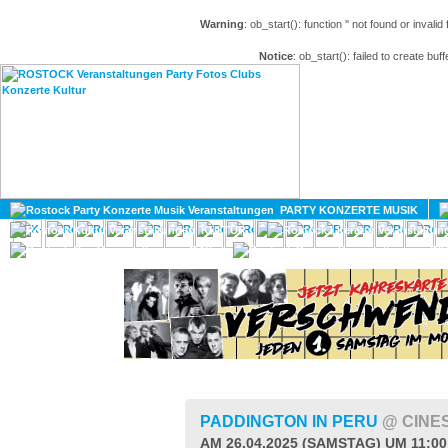
Warning
: ob_start(): function '' not found or invali
Notice
: ob_start(): failed to create buff
HOME
MAGAZIN
PARTY KONZERTE MUSIK
KULTUR
GAY
DIV
PADDINGTON IN PERU
@ CINE
AM 26.04.2025 (SAMSTAG) UM 11:0