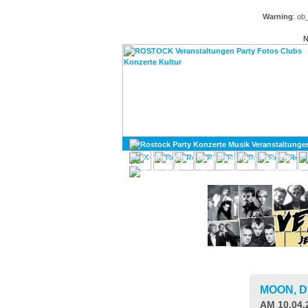
Warning
: ob
N
KULTUR
DIVERSES
MOON, 
AM 10.04