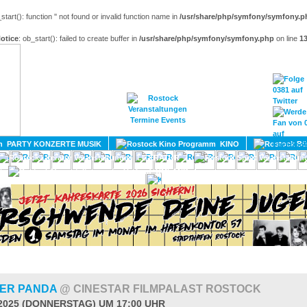
_start(): function '' not found or invalid function name in
/usr/share/php/symfony/symfony.p
otice
: ob_start(): failed to create buffer in
/usr/share/php/symfony/symfony.php
on line
1
HOME
MAGAZIN
TERMINE
ADRESSEN
KONTA
PARTY KONZERTE MUSIK
KINO
LITERATUR
UMLAND
DER PANDA
@ CINESTAR FILMPALAST ROSTOCK
.2025 (DONNERSTAG) UM 17:00 UHR