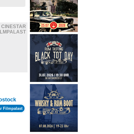
CINESTAR
ILMPALAST
ostock
r Filmpalast