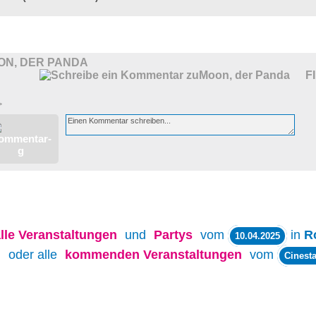
ON, DER PANDA
F
>
lle
Veranstaltungen
und
Partys
vom
in
R
10.04.2025
oder alle
kommenden Veranstaltungen
vom
Cinesta