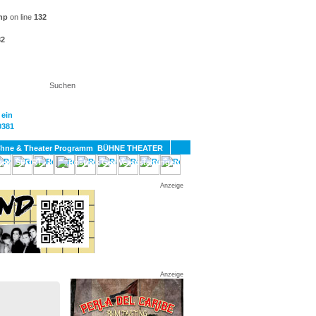
hp
on line
132
32
KT
BÜHNE THEATER
SPORT
GAY
Anzeige
Anzeige