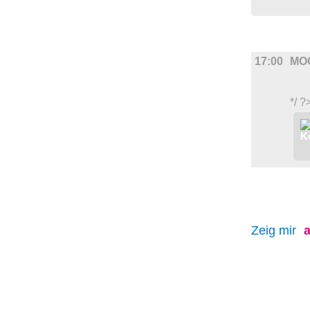
FILM
17:00
MO
*/ ?
Zeig mir
a