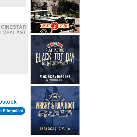
CINESTAR
ILMPALAST
ostock
r Filmpalast