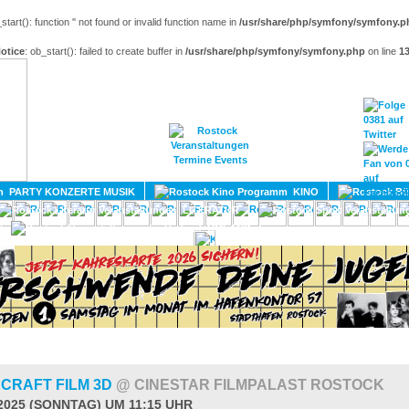
_start(): function '' not found or invalid function name in
/usr/share/php/symfony/symfony.p
otice
: ob_start(): failed to create buffer in
/usr/share/php/symfony/symfony.php
on line
1
HOME
MAGAZIN
TERMINE
ADRESSEN
KONTA
PARTY KONZERTE MUSIK
KINO
LITERATUR
UMLAND
ECRAFT FILM 3D
@ CINESTAR FILMPALAST ROSTOCK
.2025 (SONNTAG) UM 11:15 UHR