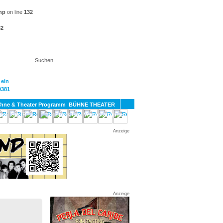
hp
on line
132
32
KT
BÜHNE THEATER
SPORT
GAY
Anzeige
Anzeige