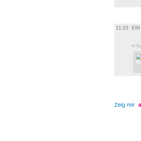
FILM
11:15
EIN
*/ ?
Zeig mir
a