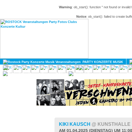
Warning
: ob_start(): function '' not found or invali
Notice
: ob_start(): failed to create buff
HOME
MAGAZIN
PARTY KONZERTE MUSIK
KULTUR
GAY
DIV
KIKI KAUSCH
@ KUNSTHALLE
AM 01.04.2025 (DIENSTAG) UM 11:0