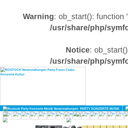
Warning
: ob_start(): function
/usr/share/php/sym
Notice
: ob_start()
/usr/share/php/sym
HOME
MAGAZIN
PARTY KONZERTE MUSIK
KULTUR
GAY
DIV