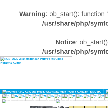
Warning
: ob_start(): function
/usr/share/php/sym
Notice
: ob_start()
/usr/share/php/sym
HOME
MAGAZIN
PARTY KONZERTE MUSIK
KULTUR
GAY
DIV