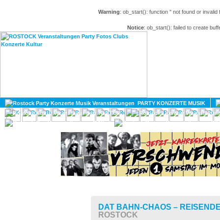
Warning
: ob_start(): function '' not found or invali
Notice
: ob_start(): failed to create buff
HOME
MAGAZIN
PARTY KONZERTE MUSIK
KULTUR
GAY
DIV
DAT BAHN-CHAOS – REISEND
ROSTOCK