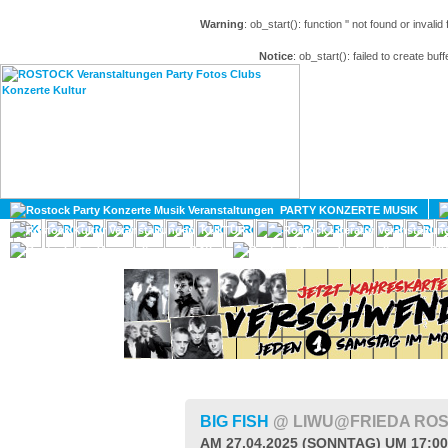
Warning
: ob_start(): function '' not found or invali
Notice
: ob_start(): failed to create buff
HOME
MAGAZIN
PARTY KONZERTE MUSIK
KULTUR
GAY
DIV
BIG FISH
@ LIWU@FRIEDA RO
AM 27.04.2025 (SONNTAG) UM 17:0