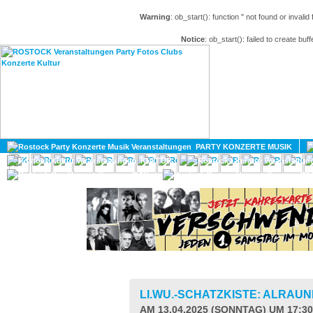
Warning
: ob_start(): function '' not found or invali
Notice
: ob_start(): failed to create buff
HOME
MAGAZIN
PARTY KONZERTE MUSIK
KULTUR
GAY
DIV
LI.WU.-SCHATZKISTE: ALRAU
AM 13.04.2025 (SONNTAG) UM 17:3