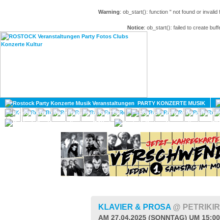
Warning
: ob_start(): function '' not found or invali
Notice
: ob_start(): failed to create buff
HOME
MAGAZIN
PARTY KONZERTE MUSIK
KULTUR
GAY
DIV
KLAVIER & PROSA
@ PETRIKI
AM 27.04.2025 (SONNTAG) UM 15:0