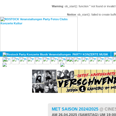
Warning
: ob_start(): function '' not found or invali
Notice
: ob_start(): failed to create buff
HOME
MAGAZIN
PARTY KONZERTE MUSIK
KULTUR
GAY
DIV
MET SAISON 2024/2025
@ CINE
AM 26.04.2025 (SAMSTAG) UM 19:0