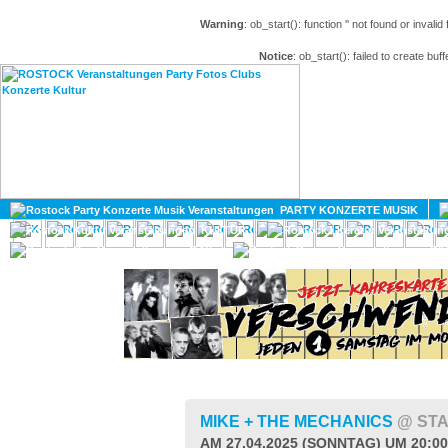
Warning
: ob_start(): function '' not found or invali
Notice
: ob_start(): failed to create buff
HOME
MAGAZIN
PARTY KONZERTE MUSIK
KULTUR
GAY
DIV
MIKE + THE MECHANICS
@ ST
AM 27.04.2025 (SONNTAG) UM 20:0